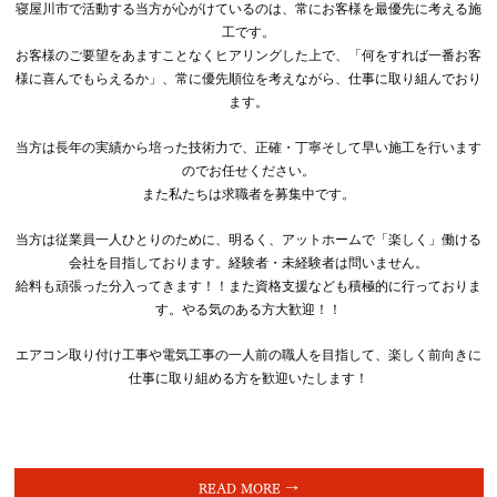
寝屋川市で活動する当方が心がけているのは、常にお客様を最優先に考える施
工です。
お客様のご要望をあますことなくヒアリングした上で、「何をすれば一番お客
様に喜んでもらえるか」、常に優先順位を考えながら、仕事に取り組んでおり
ます。
当方は長年の実績から培った技術力で、正確・丁寧そして早い施工を行います
のでお任せください。
また私たちは求職者を募集中です。
当方は従業員一人ひとりのために、明るく、アットホームで「楽しく」働ける
会社を目指しております。経験者・未経験者は問いません。
給料も頑張った分入ってきます！！また資格支援なども積極的に行っておりま
す。やる気のある方大歓迎！！
エアコン取り付け工事や電気工事の一人前の職人を目指して、楽しく前向きに
仕事に取り組める方を歓迎いたします！
READ MORE →